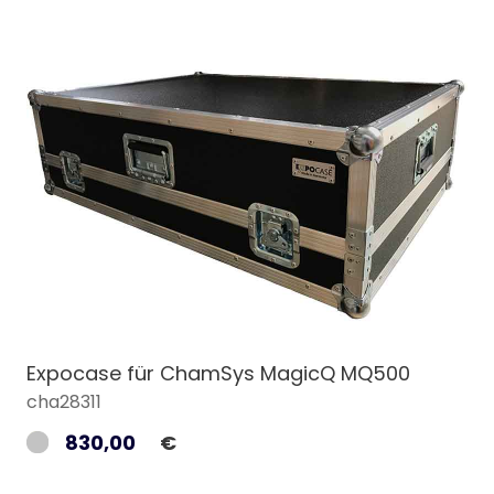
Expocase für ChamSys MagicQ MQ500
cha28311
830,00
€