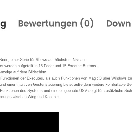
ng
Bewertungen (
0
)
Down
erie, einer Serie für Shows auf höchstem Niveau.
s werden aufgeteilt in 15 Fader und 15 Execute Buttons.
 Anzeige auf dem Bildschirm.
ohl Funktionen der Executes, als auch Funktionen von MagicQ über Windows z
 und einer intuitiven Gestensteuerung bietet außerdem weitere komfortable Be
nktionen des Systems und eine eingebaute USV sorgt für zusätzliche Siche
bindung zwischen Wing und Konsole.