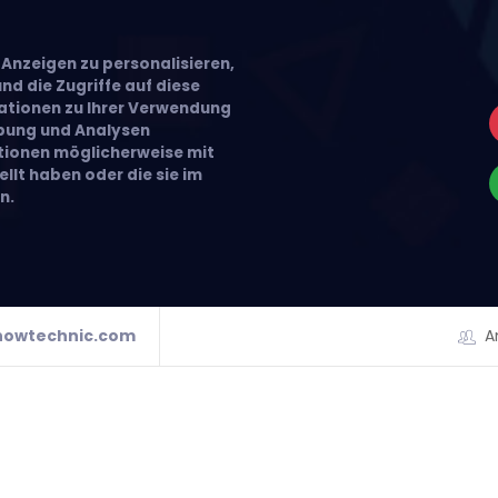
Anzeigen zu personalisieren,
nd die Zugriffe auf diese
ationen zu Ihrer Verwendung
rbung und Analysen
ationen möglicherweise mit
llt haben oder die sie im
n.
howtechnic.com
A