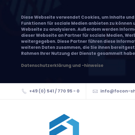
Diese Webseite verwendet Cookies, um Inhalte und 
Funktionen für soziale Medien anbieten zu können u
Webseite zu analysieren. Außerdem werden Inform
dieser Webseite an Partner für soziale Medien, We
weitergegeben. Diese Partner führen diese Inform
weiteren Daten zusammen, die Sie ihnen bereitgeste
Rahmen Ihrer Nutzung der Dienste gesammelt habe
Datenschutzerklärung und -hinweise
+49 (0) 541 / 770 95 - 0
info@focon-s