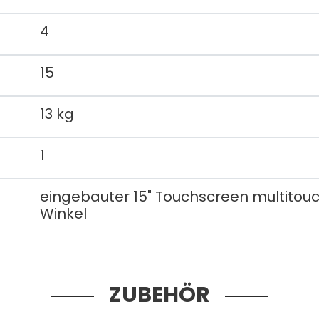
4
15
13 kg
1
eingebauter 15" Touchscreen multitouch,
Winkel
ZUBEHÖR