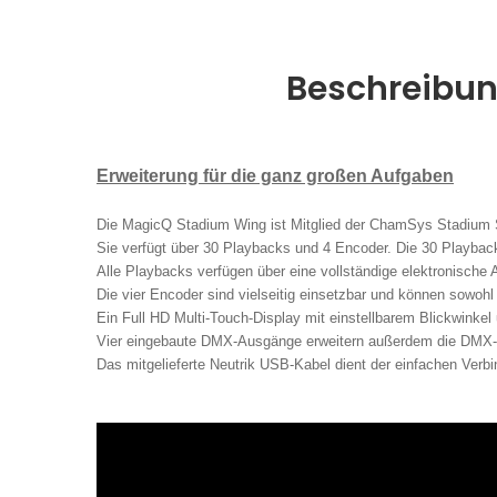
Beschreibu
Erweiterung für die ganz großen Aufgaben
Die MagicQ Stadium Wing ist Mitglied der ChamSys Stadium S
Sie verfügt über 30 Playbacks und 4 Encoder. Die 30 Playback
Alle Playbacks verfügen über eine vollständige elektronische
Die vier Encoder sind vielseitig einsetzbar und können sow
Ein Full HD Multi-Touch-Display mit einstellbarem Blickwinkel
Vier eingebaute DMX-Ausgänge erweitern außerdem die DMX-Fu
Das mitgelieferte Neutrik USB-Kabel dient der einfachen Ver