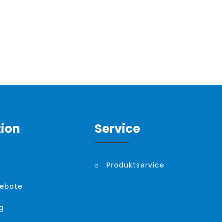
tion
Service
Produktservice
gebote
g