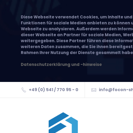
Diese Webseite verwendet Cookies, um Inhalte und 
Funktionen für soziale Medien anbieten zu können u
Webseite zu analysieren. Außerdem werden Inform
dieser Webseite an Partner für soziale Medien, We
weitergegeben. Diese Partner führen diese Inform
weiteren Daten zusammen, die Sie ihnen bereitgeste
Rahmen Ihrer Nutzung der Dienste gesammelt habe
Datenschutzerklärung und -hinweise
+49 (0) 541 / 770 95 - 0
info@focon-s