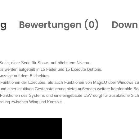
ng
Bewertungen (
0
)
Down
erie, einer Serie für Shows auf höchstem Niveau.
s werden aufgeteilt in 15 Fader und 15 Execute Buttons.
 Anzeige auf dem Bildschirm.
ohl Funktionen der Executes, als auch Funktionen von MagicQ über Windows z
 und einer intuitiven Gestensteuerung bietet außerdem weitere komfortable Be
nktionen des Systems und eine eingebaute USV sorgt für zusätzliche Siche
bindung zwischen Wing und Konsole.