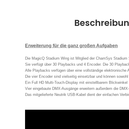
Beschreibu
Erweiterung für die ganz großen Aufgaben
Die MagicQ Stadium Wing ist Mitglied der ChamSys Stadium S
Sie verfügt über 30 Playbacks und 4 Encoder. Die 30 Playback
Alle Playbacks verfügen über eine vollständige elektronische
Die vier Encoder sind vielseitig einsetzbar und können sow
Ein Full HD Multi-Touch-Display mit einstellbarem Blickwinkel
Vier eingebaute DMX-Ausgänge erweitern außerdem die DMX-Fu
Das mitgelieferte Neutrik USB-Kabel dient der einfachen Ver