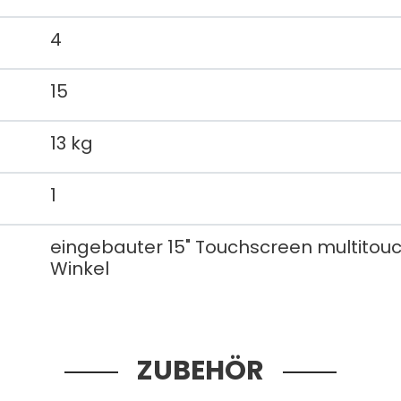
4
15
13 kg
1
eingebauter 15" Touchscreen multitouch,
Winkel
ZUBEHÖR