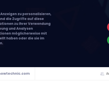
Anzeigen zu personalisieren,
nd die Zugriffe auf diese
ationen zu Ihrer Verwendung
rbung und Analysen
ationen möglicherweise mit
llt haben oder die sie im
n.
howtechnic.com
A