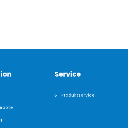
tion
Service
Produktservice
gebote
g