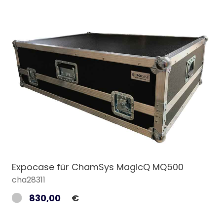
Expocase für ChamSys MagicQ MQ500
cha28311
830,00
€