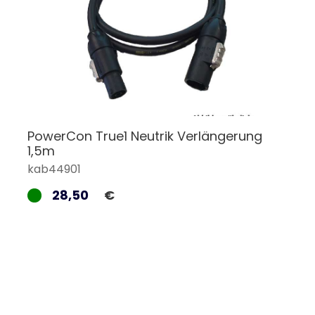
PowerCon True1 Neutrik Verlängerung
1,5m
kab44901
28,50
€