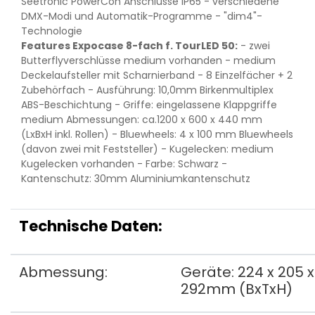
Seetronic PowerCon Anschlüsse IP65 - verschiedene
DMX-Modi und Automatik-Programme - "dim4"-
Technologie
Features Expocase 8-fach f. TourLED 50:
- zwei
Butterflyverschlüsse medium vorhanden - medium
Deckelaufsteller mit Scharnierband - 8 Einzelfächer + 2
Zubehörfach - Ausführung: 10,0mm Birkenmultiplex
ABS-Beschichtung - Griffe: eingelassene Klappgriffe
medium Abmessungen: ca.1200 x 600 x 440 mm
(LxBxH inkl. Rollen) - Bluewheels: 4 x 100 mm Bluewheels
(davon zwei mit Feststeller) - Kugelecken: medium
Kugelecken vorhanden - Farbe: Schwarz -
Kantenschutz: 30mm Aluminiumkantenschutz
Technische Daten:
Abmessung:
Geräte: 224 x 205 x
292mm (BxTxH)