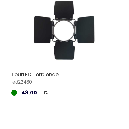
TourLED Torblende
led22430
48,00
€