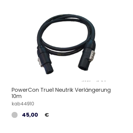
PowerCon True1 Neutrik Verlängerung
10m
kab44910
45,00
€