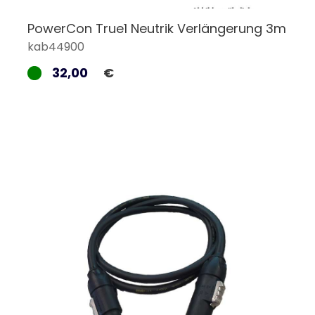
PowerCon True1 Neutrik Verlängerung 3m
kab44900
32,00
€