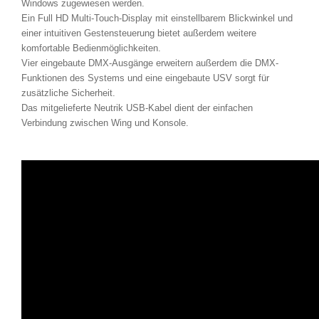
Windows zugewiesen werden.
Ein Full HD Multi-Touch-Display mit einstellbarem Blickwinkel und
einer intuitiven Gestensteuerung bietet außerdem weitere
komfortable Bedienmöglichkeiten.
Vier eingebaute DMX-Ausgänge erweitern außerdem die DMX-
Funktionen des Systems und eine eingebaute USV sorgt für
zusätzliche Sicherheit.
Das mitgelieferte Neutrik USB-Kabel dient der einfachen
Verbindung zwischen Wing und Konsole.