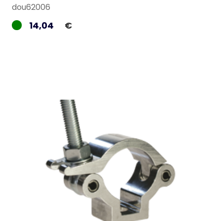
dou62006
14,04
€