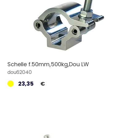
Schelle f.50mm,500kg,Dou LW
dou62040
23,35
€