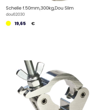
Schelle f.50mm,300kg,Dou Slim
dou62030
19,65
€