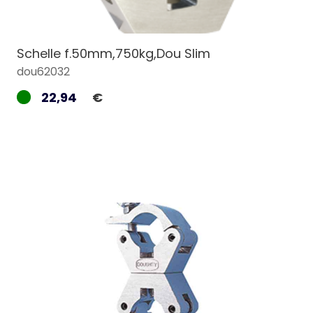
Schelle f.50mm,750kg,Dou Slim
dou62032
22,94
€