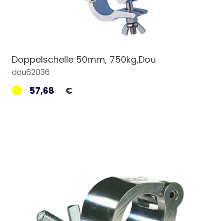
Doppelschelle 50mm, 750kg,Dou
dou62036
57,68
€