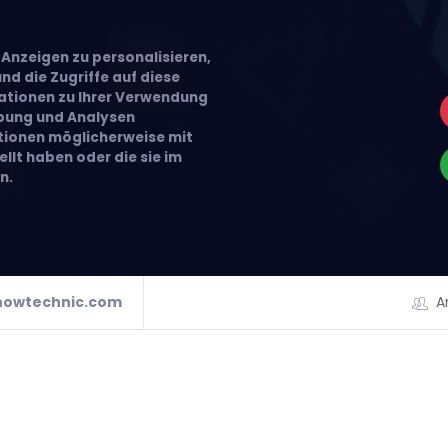
Anzeigen zu personalisieren,
nd die Zugriffe auf diese
ationen zu Ihrer Verwendung
rbung und Analysen
ationen möglicherweise mit
llt haben oder die sie im
n.
howtechnic.com
A