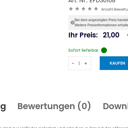
Art. Nr.: EFD30108
Anzahl Bewert
Bei dem angezeigten Preis handelt 
i
Weitere Preisinformationen erhalt
Ihr Preis:
21,00
Sofort lieferbar
-
+
ng
Bewertungen (
0
)
Down