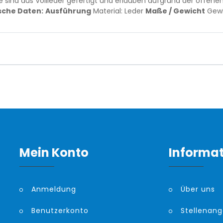
 sind aus Vollleder gefertigt und erlauben aufgrund der offe
sche Daten:
Ausführung
Material: Leder
Maße / Gewicht
Gewic
Mein Konto
Informa
Anmeldung
Über uns
Benutzerkonto
Stellenan