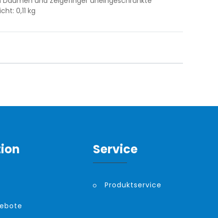
nen Daumen und Zeigefinger uneingeschränkte
ht: 0,11 kg
tion
Service
Produktservice
gebote