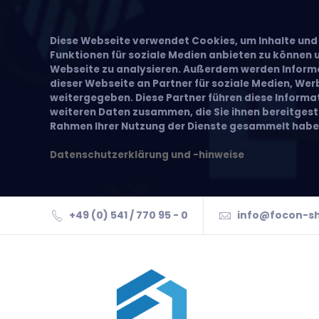
Diese Webseite verwendet Cookies, um Inhalte und 
Funktionen für soziale Medien anbieten zu können u
Webseite zu analysieren. Außerdem werden Inform
dieser Webseite an Partner für soziale Medien, We
weitergegeben. Diese Partner führen diese Inform
weiteren Daten zusammen, die Sie ihnen bereitgeste
Rahmen Ihrer Nutzung der Dienste gesammelt habe
Datenschutzerklärung und -hinweise
+49 (0) 541 / 770 95 - 0
info@focon-s