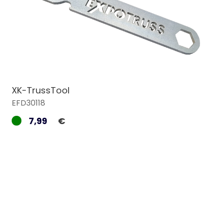
XK-TrussTool
EFD30118
7,99
€