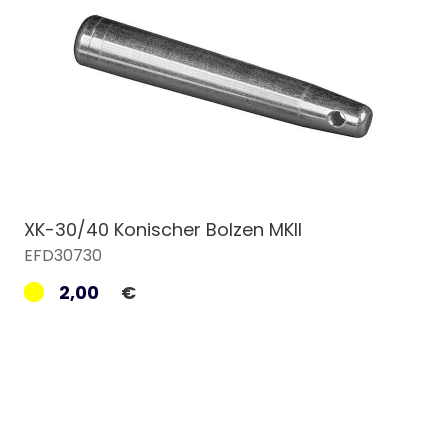
XK-30/40 Konischer Bolzen MKII
EFD30730
2,00
€