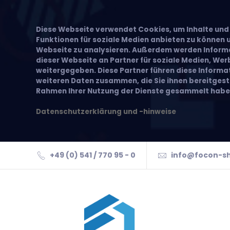
Diese Webseite verwendet Cookies, um Inhalte und 
Funktionen für soziale Medien anbieten zu können u
Webseite zu analysieren. Außerdem werden Inform
dieser Webseite an Partner für soziale Medien, We
weitergegeben. Diese Partner führen diese Inform
weiteren Daten zusammen, die Sie ihnen bereitgeste
Rahmen Ihrer Nutzung der Dienste gesammelt habe
Datenschutzerklärung und -hinweise
+49 (0) 541 / 770 95 - 0
info@focon-s