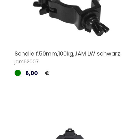
Schelle f.50mm,100kg,JAM LW schwarz
jam62007
6,00
€