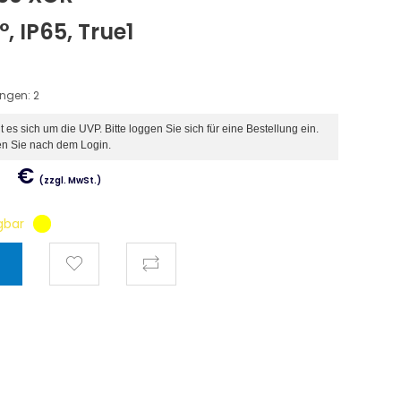
, IP65, True1
ungen:
2
es sich um die UVP. Bitte loggen Sie sich für eine Bestellung ein.
en Sie nach dem Login.
€
(zzgl. MwSt.)
gbar