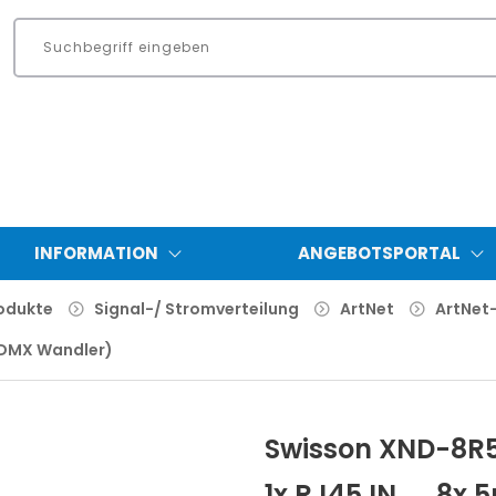
INFORMATION
ANGEBOTSPORTAL
odukte
Signal-/ Stromverteilung
ArtNet
ArtNet
-DMX Wandler)
Swisson XND-8R5
1x RJ45 IN → 8x 