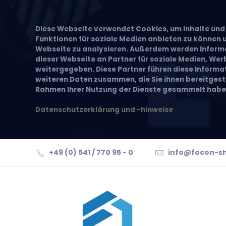
Diese Webseite verwendet Cookies, um Inhalte und 
Funktionen für soziale Medien anbieten zu können u
Webseite zu analysieren. Außerdem werden Inform
dieser Webseite an Partner für soziale Medien, We
weitergegeben. Diese Partner führen diese Inform
weiteren Daten zusammen, die Sie ihnen bereitgeste
Rahmen Ihrer Nutzung der Dienste gesammelt habe
Datenschutzerklärung und -hinweise
+49 (0) 541 / 770 95 - 0
info@focon-s