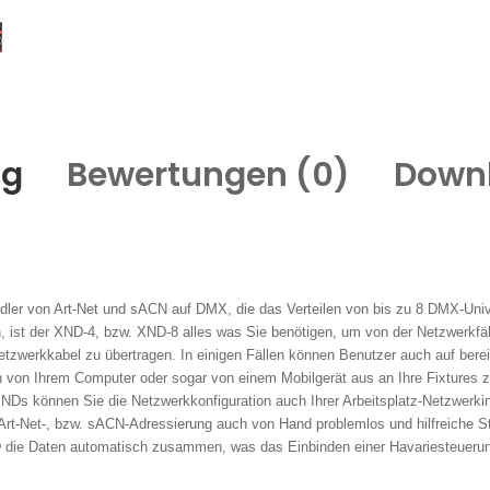
ng
Bewertungen (
0
)
Down
er von Art-Net und sACN auf DMX, die das Verteilen von bis zu 8 DMX-Univ
n, ist der XND-4, bzw. XND-8 alles was Sie benötigen, um von der Netzwerkfä
etzwerkkabel zu übertragen. In einigen Fällen können Benutzer auch auf berei
von Ihrem Computer oder sogar von einem Mobilgerät aus an Ihre Fixtures 
XNDs können Sie die Netzwerkkonfiguration auch Ihrer Arbeitsplatz-Netzwerki
 Art-Net-, bzw. sACN-Adressierung auch von Hand problemlos und hilfreiche St
ND die Daten automatisch zusammen, was das Einbinden einer Havariesteueru