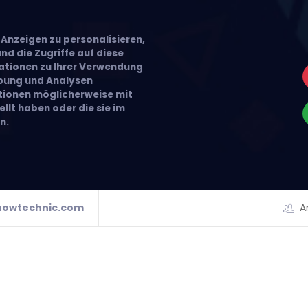
Anzeigen zu personalisieren,
nd die Zugriffe auf diese
ationen zu Ihrer Verwendung
rbung und Analysen
ationen möglicherweise mit
llt haben oder die sie im
n.
howtechnic.com
A