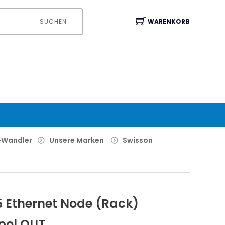
SUCHEN
WARENKORB
-Wandler
Unsere Marken
Swisson
 Ethernet Node (Rack)
5pol OUT