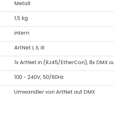
Metall
1,5 kg
intern
ArtNet I, II, III
1x ArtNet in (RJ45/EtherCon), 8x DMX ou
100 - 240V, 50/60Hz
Umwandler von ArtNet auf DMX