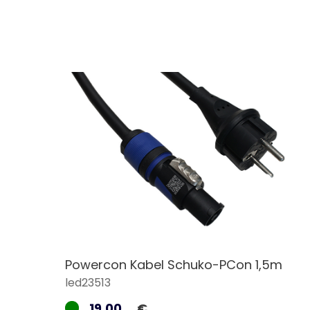
Powercon Kabel Schuko-PCon 1,5m
led23513
19,00
€