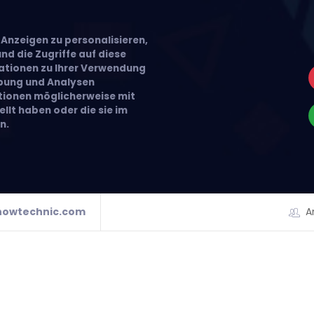
Anzeigen zu personalisieren,
nd die Zugriffe auf diese
ationen zu Ihrer Verwendung
rbung und Analysen
ationen möglicherweise mit
llt haben oder die sie im
n.
howtechnic.com
A