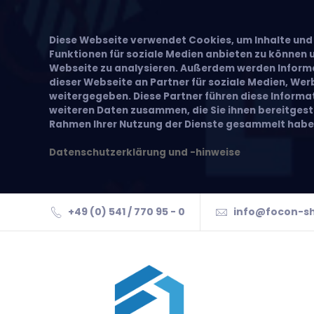
Diese Webseite verwendet Cookies, um Inhalte und 
Funktionen für soziale Medien anbieten zu können u
Webseite zu analysieren. Außerdem werden Inform
dieser Webseite an Partner für soziale Medien, We
weitergegeben. Diese Partner führen diese Inform
weiteren Daten zusammen, die Sie ihnen bereitgeste
Rahmen Ihrer Nutzung der Dienste gesammelt habe
Datenschutzerklärung und -hinweise
+49 (0) 541 / 770 95 - 0
info@focon-s