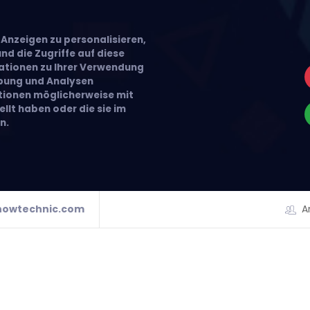
Anzeigen zu personalisieren,
nd die Zugriffe auf diese
ationen zu Ihrer Verwendung
rbung und Analysen
ationen möglicherweise mit
llt haben oder die sie im
n.
howtechnic.com
A