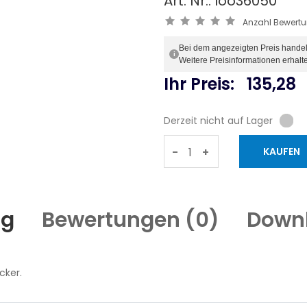
Art. Nr.: loo36050
Anzahl Bewert
Bei dem angezeigten Preis handelt 
i
Weitere Preisinformationen erhalt
Ihr Preis:
135,28
Derzeit nicht auf Lager
-
+
ng
Bewertungen (
0
)
Down
cker.