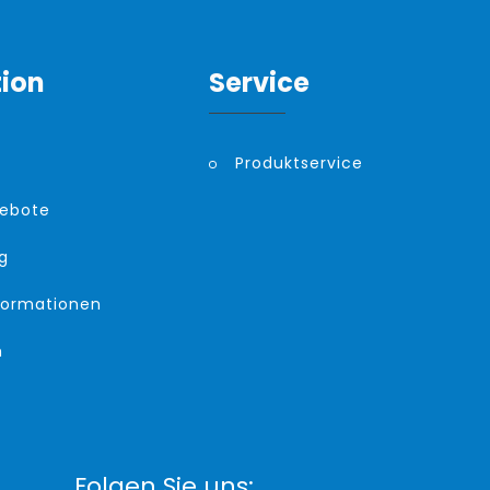
tion
Service
Produktservice
gebote
g
formationen
m
Folgen Sie uns: