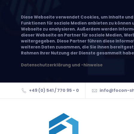
Diese Webseite verwendet Cookies, um Inhalte und 
Funktionen für soziale Medien anbieten zu können u
Webseite zu analysieren. Außerdem werden Inform
dieser Webseite an Partner für soziale Medien, We
weitergegeben. Diese Partner führen diese Inform
weiteren Daten zusammen, die Sie ihnen bereitgeste
Rahmen Ihrer Nutzung der Dienste gesammelt habe
Datenschutzerklärung und -hinweise
+49 (0) 541 / 770 95 - 0
info@focon-s