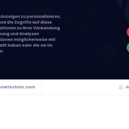
Anzeigen zu personalisieren,
nd die Zugriffe auf diese
ationen zu Ihrer Verwendung
rbung und Analysen
ationen möglicherweise mit
llt haben oder die sie im
n.
howtechnic.com
A