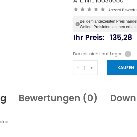
Art. Nr.: loo36050
Anzahl Bewert
Bei dem angezeigten Preis handelt 
i
Weitere Preisinformationen erhalt
Ihr Preis:
135,28
Derzeit nicht auf Lager
-
+
ng
Bewertungen (
0
)
Down
cker.