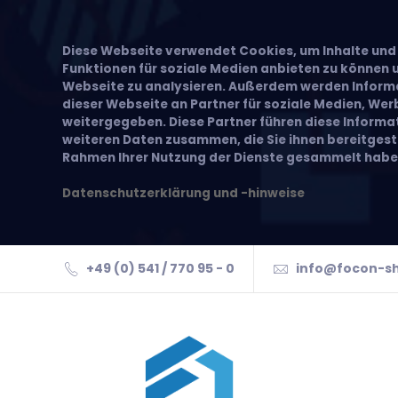
Diese Webseite verwendet Cookies, um Inhalte und 
Funktionen für soziale Medien anbieten zu können u
Webseite zu analysieren. Außerdem werden Inform
dieser Webseite an Partner für soziale Medien, We
weitergegeben. Diese Partner führen diese Inform
weiteren Daten zusammen, die Sie ihnen bereitgeste
Rahmen Ihrer Nutzung der Dienste gesammelt habe
Datenschutzerklärung und -hinweise
+49 (0) 541 / 770 95 - 0
info@focon-s