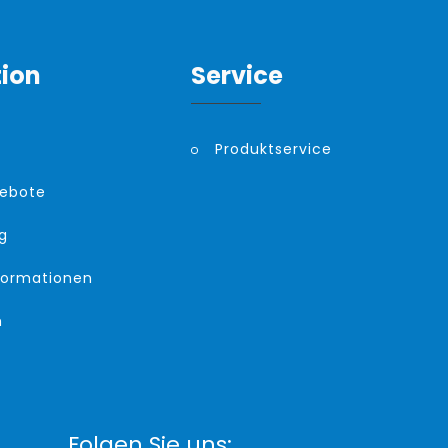
tion
Service
Produktservice
gebote
g
formationen
m
Folgen Sie uns: