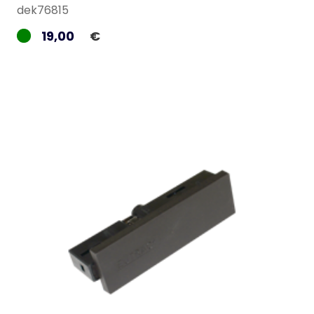
dek76815
19,00
€