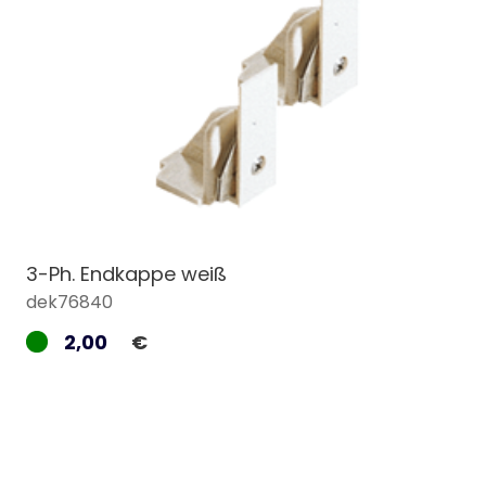
3-Ph. Endkappe weiß
dek76840
2,00
€