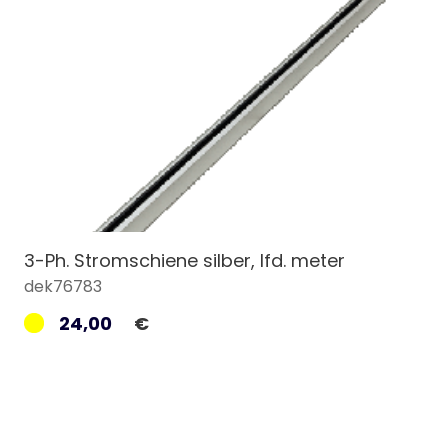
3-Ph. Stromschiene silber, lfd. meter
dek76783
24,00
€