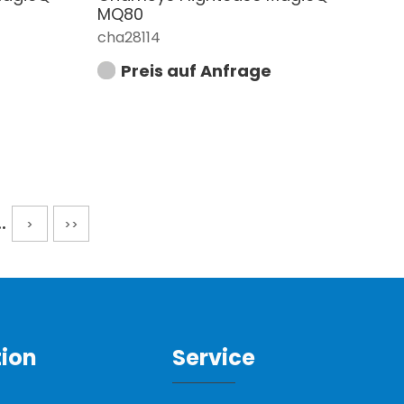
MQ80
cha28114
Preis auf Anfrage
..
>
>>
tion
Service