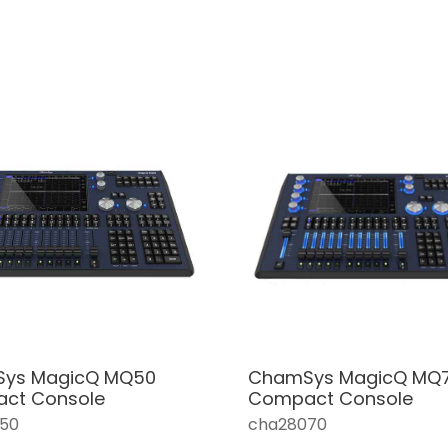
ys MagicQ MQ50
ChamSys MagicQ MQ
ct Console
Compact Console
50
cha28070