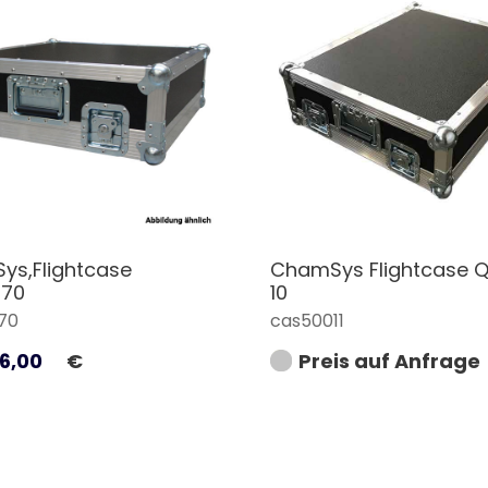
s,Flightcase
ChamSys Flightcase Q
70
10
70
cas50011
6,00
€
Preis auf Anfrage