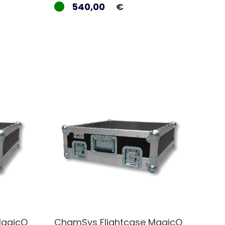
540,00
€
MagicQ
ChamSys Flightcase MagicQ