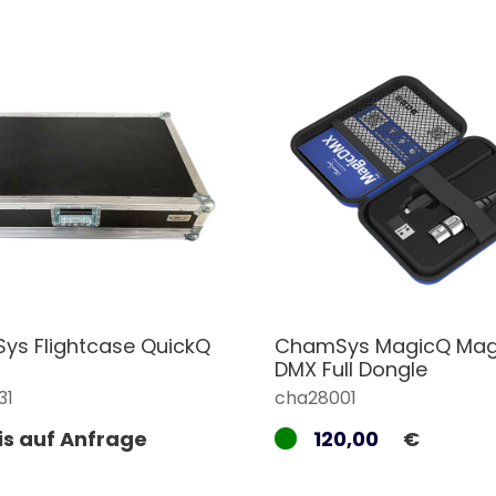
s Flightcase QuickQ
ChamSys MagicQ Mag
DMX Full Dongle
31
cha28001
is auf Anfrage
120,00
€