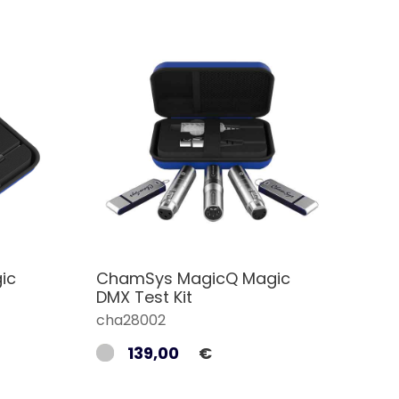
ic
ChamSys MagicQ Magic
DMX Test Kit
cha28002
139,00
€