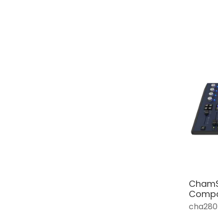
ChamS
Compa
cha280