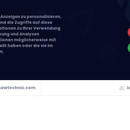
Anzeigen zu personalisieren,
nd die Zugriffe auf diese
ationen zu Ihrer Verwendung
rbung und Analysen
ationen möglicherweise mit
llt haben oder die sie im
n.
howtechnic.com
A