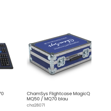
70
ChamSys Flightcase MagicQ
MQ50 / MQ70 blau
cha28071