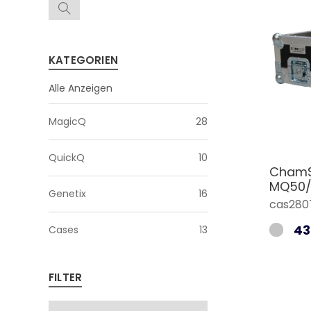
KATEGORIEN
Alle Anzeigen
MagicQ
28
QuickQ
10
ChamSy
MQ50/
Genetix
16
cas280
43
Cases
13
FILTER