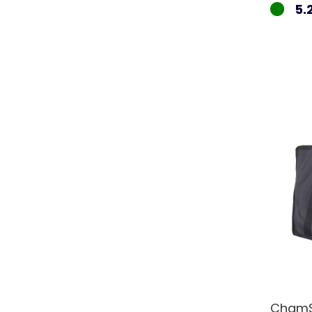
5.
ChamS