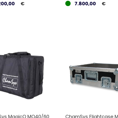
200,00
€
7.800,00
€
ys MagicQ MQ40/60
ChamSys Flightcase 