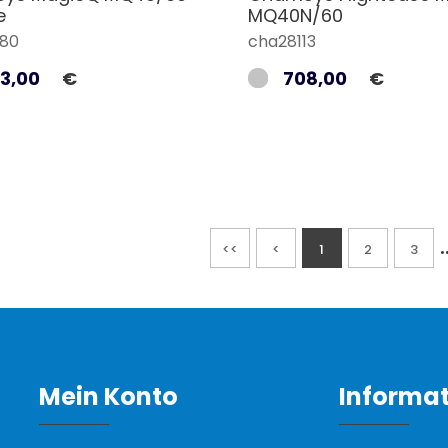
e
MQ40N/60
80
cha28113
3,00
€
708,00
€
.
<<
<
1
2
3
Mein Konto
Informa