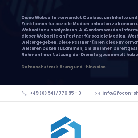
Diese Webseite verwendet Cookies, um Inhalte und 
Funktionen für soziale Medien anbieten zu können u
Webseite zu analysieren. Außerdem werden Inform
dieser Webseite an Partner für soziale Medien, We
weitergegeben. Diese Partner führen diese Inform
weiteren Daten zusammen, die Sie ihnen bereitgeste
Rahmen Ihrer Nutzung der Dienste gesammelt habe
Datenschutzerklärung und -hinweise
+49 (0) 541 / 770 95 - 0
info@focon-s