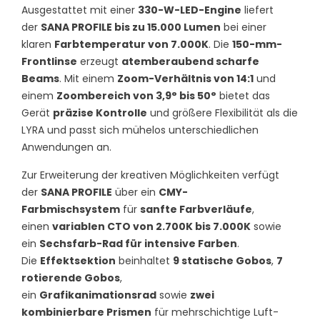
Ausgestattet mit einer
330-W-LED-Engine
liefert
der
SANA PROFILE bis zu 15.000 Lumen
bei einer
klaren
Farbtemperatur von 7.000K
. Die
150-mm-
Frontlinse
erzeugt
atemberaubend scharfe
Beams
. Mit einem
Zoom-Verhältnis von 14:1
und
einem
Zoombereich von 3,9° bis 50°
bietet das
Gerät
präzise Kontrolle
und größere Flexibilität als die
LYRA und passt sich mühelos unterschiedlichen
Anwendungen an.
Zur Erweiterung der kreativen Möglichkeiten verfügt
der
SANA PROFILE
über ein
CMY-
Farbmischsystem
für
sanfte Farbverläufe
,
einen
variablen CTO von 2.700K bis 7.000K
sowie
ein
Sechsfarb-Rad für intensive Farben
.
Die
Effektsektion
beinhaltet
9 statische Gobos
,
7
rotierende Gobos
,
ein
Grafikanimationsrad
sowie
zwei
kombinierbare Prismen
für mehrschichtige Luft-