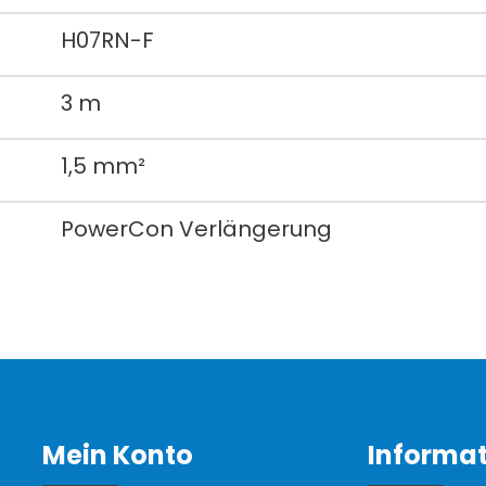
H07RN-F
3 m
1,5 mm²
PowerCon Verlängerung
Mein Konto
Informa