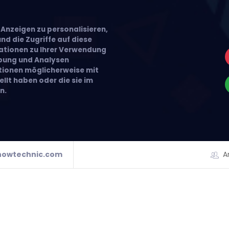
Anzeigen zu personalisieren,
nd die Zugriffe auf diese
ationen zu Ihrer Verwendung
rbung und Analysen
ationen möglicherweise mit
llt haben oder die sie im
n.
howtechnic.com
A