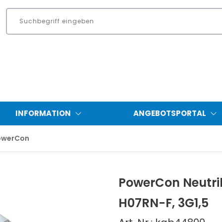
INFORMATION
ANGEBOTSPORTAL
owerCon
PowerCon Neutri
H07RN-F, 3G1,5