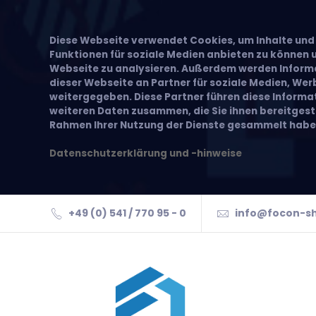
Diese Webseite verwendet Cookies, um Inhalte und 
Funktionen für soziale Medien anbieten zu können u
Webseite zu analysieren. Außerdem werden Inform
dieser Webseite an Partner für soziale Medien, We
weitergegeben. Diese Partner führen diese Inform
weiteren Daten zusammen, die Sie ihnen bereitgeste
Rahmen Ihrer Nutzung der Dienste gesammelt habe
Datenschutzerklärung und -hinweise
+49 (0) 541 / 770 95 - 0
info@focon-s