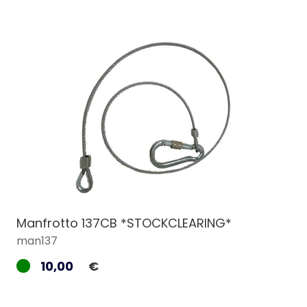
Manfrotto 137CB *STOCKCLEARING*
man137
10,00
€