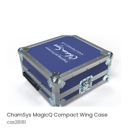
ChamSys MagicQ Compact Wing Case
cas28181