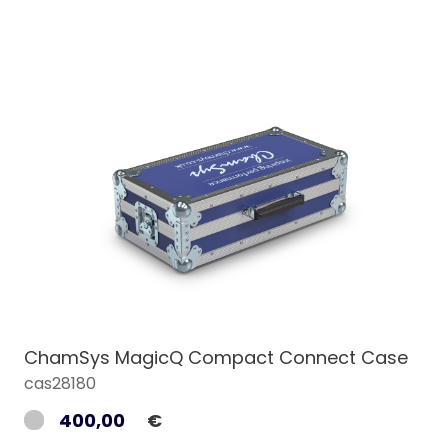
ChamSys MagicQ Compact Connect Case
cas28180
400,00
€