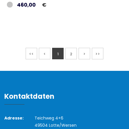
460,00
€
<<
<
1
2
>
>>
Kontaktdaten
Adresse:
Teichweg 4+6
49504 Lotte/Wersen