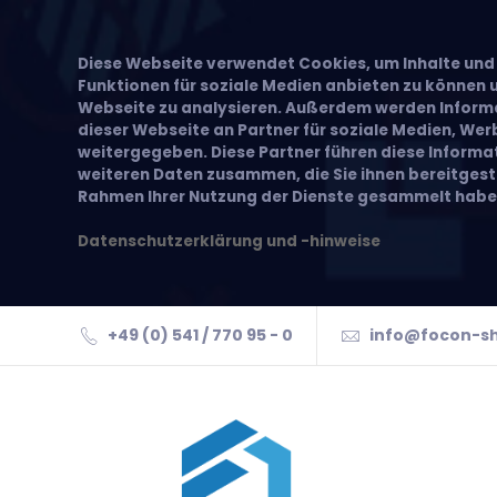
Diese Webseite verwendet Cookies, um Inhalte und 
Funktionen für soziale Medien anbieten zu können u
Webseite zu analysieren. Außerdem werden Inform
dieser Webseite an Partner für soziale Medien, We
weitergegeben. Diese Partner führen diese Inform
weiteren Daten zusammen, die Sie ihnen bereitgeste
Rahmen Ihrer Nutzung der Dienste gesammelt habe
Datenschutzerklärung und -hinweise
+49 (0) 541 / 770 95 - 0
info@focon-s