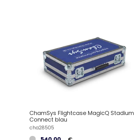
ChamSys Flightcase MagicQ Stadium
Connect blau
cha28505
540,00
€