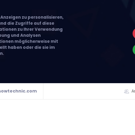
Anzeigen zu personalisieren,
nd die Zugriffe auf diese
ationen zu Ihrer Verwendung
rbung und Analysen
ationen möglicherweise mit
llt haben oder die sie im
n.
howtechnic.com
A