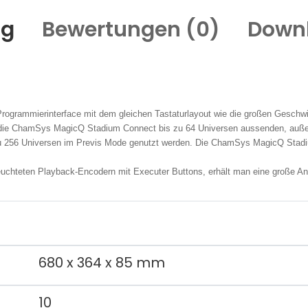
ng
Bewertungen (
0
)
Down
ogrammierinterface mit dem gleichen Tastaturlayout wie die großen Geschwi
 die ChamSys MagicQ Stadium Connect bis zu 64 Universen aussenden, auße
 zu 256 Universen im Previs Mode genutzt werden. Die ChamSys MagicQ Stad
rleuchteten Playback-Encodern mit Executer Buttons, erhält man eine große An
680 x 364 x 85 mm
10