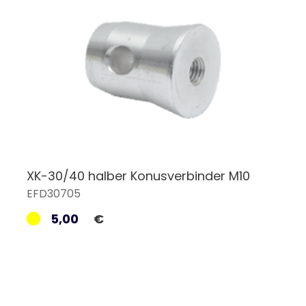
XK-30/40 halber Konusverbinder M10
EFD30705
5,00
€