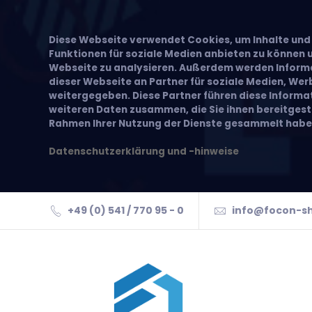
Diese Webseite verwendet Cookies, um Inhalte und 
Funktionen für soziale Medien anbieten zu können u
Webseite zu analysieren. Außerdem werden Inform
dieser Webseite an Partner für soziale Medien, We
weitergegeben. Diese Partner führen diese Inform
weiteren Daten zusammen, die Sie ihnen bereitgeste
Rahmen Ihrer Nutzung der Dienste gesammelt habe
Datenschutzerklärung und -hinweise
+49 (0) 541 / 770 95 - 0
info@focon-s