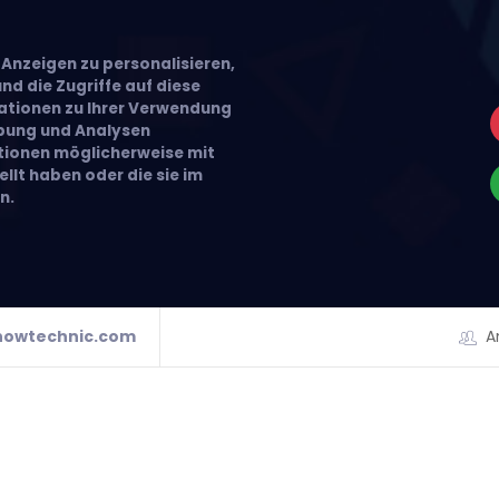
Anzeigen zu personalisieren,
nd die Zugriffe auf diese
ationen zu Ihrer Verwendung
rbung und Analysen
ationen möglicherweise mit
llt haben oder die sie im
n.
howtechnic.com
A