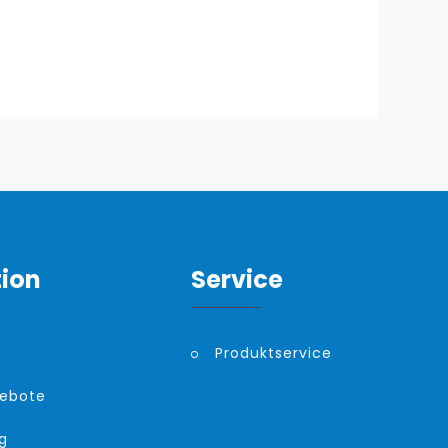
tion
Service
Produktservice
gebote
g