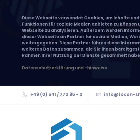
Diese Webseite verwendet Cookies, um Inhalte und 
Funktionen für soziale Medien anbieten zu können u
Webseite zu analysieren. Außerdem werden Inform
dieser Webseite an Partner für soziale Medien, We
weitergegeben. Diese Partner führen diese Inform
weiteren Daten zusammen, die Sie ihnen bereitgeste
Rahmen Ihrer Nutzung der Dienste gesammelt habe
Datenschutzerklärung und -hinweise
+49 (0) 541 / 770 95 - 0
info@focon-s