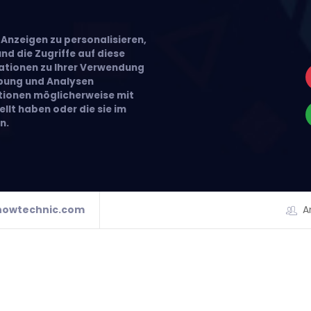
Anzeigen zu personalisieren,
nd die Zugriffe auf diese
ationen zu Ihrer Verwendung
rbung und Analysen
ationen möglicherweise mit
llt haben oder die sie im
n.
howtechnic.com
A