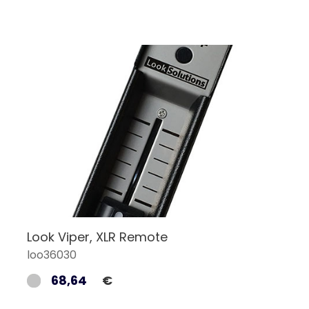
Look Viper, XLR Remote
loo36030
68,64
€