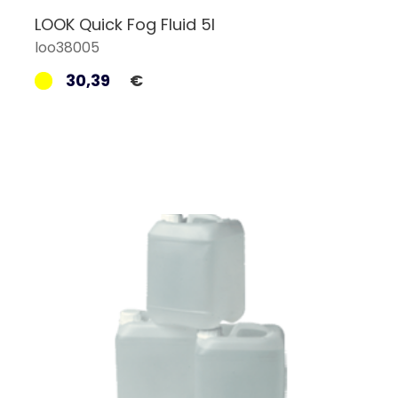
LOOK Quick Fog Fluid 5l
loo38005
30,39
€