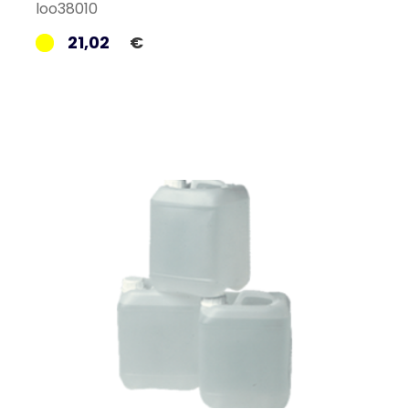
loo38010
21,02
€