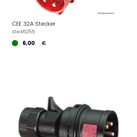
CEE 32A Stecker
ste46255
6,00
€