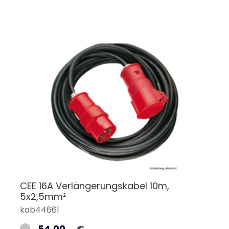
CEE 16A Verlängerungskabel 10m,
5x2,5mm²
kab44661
54,00
€