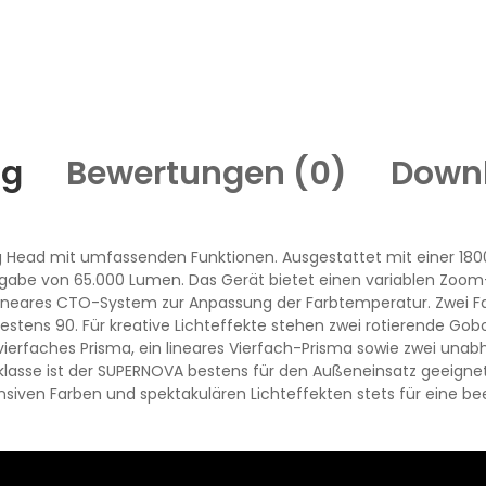
ng
Bewertungen (
0
)
Down
ng Head mit umfassenden Funktionen. Ausgestattet mit einer 18
usgabe von 65.000 Lumen. Das Gerät bietet einen variablen Zoom
neares CTO-System zur Anpassung der Farbtemperatur. Zwei Farbr
tens 90. Für kreative Lichteffekte stehen zwei rotierende Gobo
 vierfaches Prisma, ein lineares Vierfach-Prisma sowie zwei unab
tzklasse ist der SUPERNOVA bestens für den Außeneinsatz geeign
tensiven Farben und spektakulären Lichteffekten stets für eine 