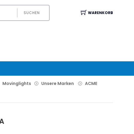
SUCHEN
WARENKORB
Movinglights
Unsere Marken
ACME
A