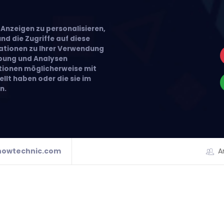
Anzeigen zu personalisieren,
nd die Zugriffe auf diese
ationen zu Ihrer Verwendung
rbung und Analysen
ationen möglicherweise mit
llt haben oder die sie im
n.
howtechnic.com
A