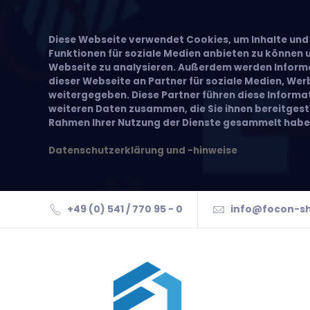
Diese Webseite verwendet Cookies, um Inhalte und 
Funktionen für soziale Medien anbieten zu können u
Webseite zu analysieren. Außerdem werden Inform
dieser Webseite an Partner für soziale Medien, We
weitergegeben. Diese Partner führen diese Inform
weiteren Daten zusammen, die Sie ihnen bereitgeste
Rahmen Ihrer Nutzung der Dienste gesammelt habe
Datenschutzerklärung und -hinweise
+49 (0) 541 / 770 95 - 0
info@focon-s