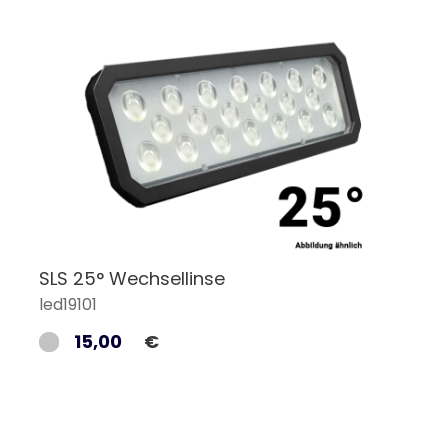
SLS 25° Wechsellinse
led19101
15,00
€