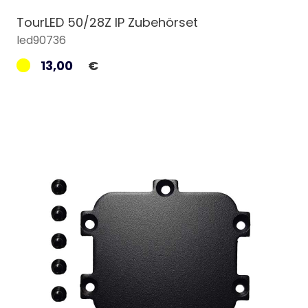
TourLED 50/28Z IP Zubehörset
led90736
13,00
€