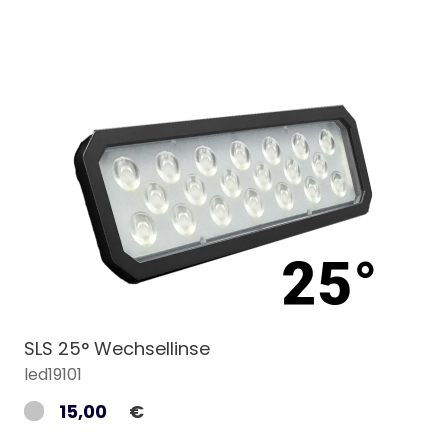
SLS 25° Wechsellinse
led19101
15,00
€