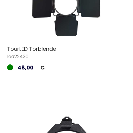
TourLED Torblende
led22430
48,00
€