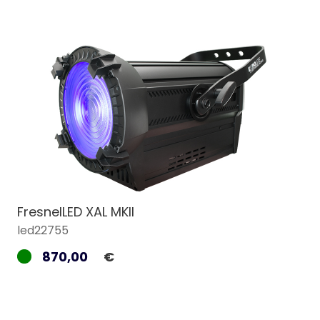
FresnelLED XAL MKII
led22755
870,00
€